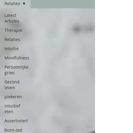
Relaties
Latest
Articles
Therapie
Relaties
Intuïtie
Mindfulness
Persoonlijke
groei
Gezond
leven
piekeren
intuitief
eten
Assertiviteit
burn-out