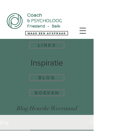
Coach
& PSYCHOLOOG
Friesland - Balk:
Maak een Afspraak
Links
Inspiratie
Blog
Boeken
Blog Henrike Weerstand
Blog