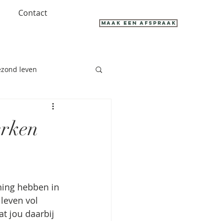
Contact
Maak een Afspraak
zond leven
erken
ning hebben in 
 leven vol 
t jou daarbij 