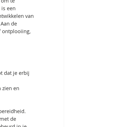
 om te 
 is een 
ontwikkelen van 
 Aan de 
 ontplooiing, 
dat je erbij 
n zien en 
bereidheid. 
 met de 
ebeurd in je 