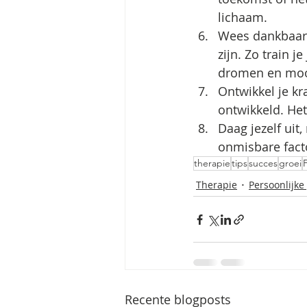
lichaam. 
Wees dankbaar, 
zijn. Zo train j
dromen en mooi
Ontwikkel je kra
ontwikkeld. Het
Daag jezelf uit,
onmisbare facto
therapie
tips
succes
groei
Therapie
Persoonlijke
Recente blogposts