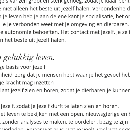
els vanzelf groot en sterk genoeg, zodat je klaar bent
e niet alleen het beste uit jezelf halen. Verbondenheid
 je leven heb je aan de ene kant je socialisatie, het 
 je je verbonden weet met je omgeving en dierbaren.
e autonomie behoeften. Het contact met jezelf, je zelf
 het beste uit jezelf halen.
n gelukkig leven. 
ge basis voor jezelf
eid, zorg dat je mensen hebt waar je het gevoel hebt 
 je kracht mag inzetten
 laat jezelf zien en horen, zodat je dierbaren je kunne
ezelf, zodat je jezelf durft te laten zien en horen.
t leven te bekijken met een open, nieuwsgierige en 
s, zonder analyses te maken, te oordelen, bezig te zijn
verleden. Ervaar wat er is, wat je voelt, voel wat er g