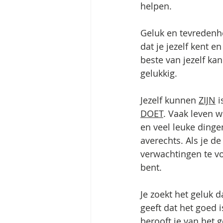
helpen.
Geluk en tevredenhe
dat je jezelf kent en
beste van jezelf ka
gelukkig.
Jezelf kunnen 
ZIJN
 
DOET
. Vaak leven 
en veel leuke dinge
averechts. Als je d
verwachtingen te vol
bent. 
Je zoekt het geluk d
geeft dat het goed i
berooft je van het g