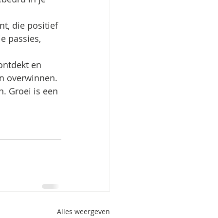
, die positief 
je passies, 
 ontdekt en 
en overwinnen. 
n. Groei is een 
Alles weergeven