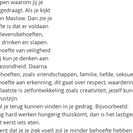
pen waarom jij je 
gedraagt. Als je kijkt 
n Maslow. Dan zie je 
te is dat er voldaan 
 levensbehoeften, 
 drinken en slapen. 
oefte van veiligheid 
ij kun je denken aan 
e gezondheid. Daarna 
hoeften, zoals vriendschappen, familie, liefde, seksue
efte aan erkenning, dit gaat over respect, waarderin
aatste is zelfontwikkeling zoals creativiteit, jezelf kun
ustzijn. 
l je terug kunnen vinden in je gedrag. Bijvoorbeeld:
ag hard werken hongerig thuiskomt, dan is het lastige
t eerst iets eten. 
t dat je je ziek voelt zul je minder behoefte hebben