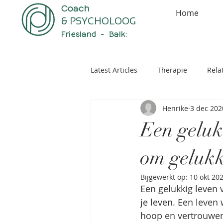
Coach
Home
& PSYCHOLOOG
Friesland - Balk:
Latest Articles
Therapie
Rela
Henrike
3 dec 202
piekeren
intuitief eten
Een gelukk
om gelukk
Bijgewerkt op:
10 okt 20
Een gelukkig leven 
je leven. Een leven 
hoop en vertrouwen.