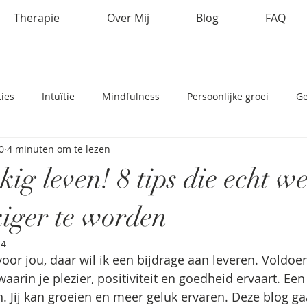
Therapie
Over Mij
Blog
FAQ
ties
Intuïtie
Mindfulness
Persoonlijke groei
Ge
0
4 minuten om te lezen
Assertiviteit
burn-out
Waarden
Angst
ig leven! 8 tips die echt w
iger te worden
24
voor jou, daar wil ik een bijdrage aan leveren. Voldoe
waarin je plezier, positiviteit en goedheid ervaart. Een
 Jij kan groeien en meer geluk ervaren. Deze blog gaa