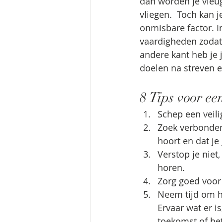
dan worden je vleug
vliegen.  Toch kan j
onmisbare factor. In
vaardigheden zodat
andere kant heb je j
doelen na streven en
8 Tips voor ee
Schep een veili
Zoek verbondenh
hoort en dat je
Verstop je niet,
horen. 
Zorg goed voor j
Neem tijd om he
Ervaar wat er i
toekomst of het 