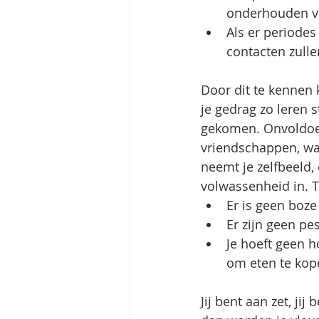
onderhouden va
Als er periodes 
contacten zull
Door dit te kennen 
je gedrag zo leren 
gekomen. Onvoldoen
vriendschappen, wa
neemt je zelfbeeld,
volwassenheid in. T
Er is geen boz
Er zijn geen pe
Je hoeft geen h
om eten te kop
Jij bent aan zet, ji