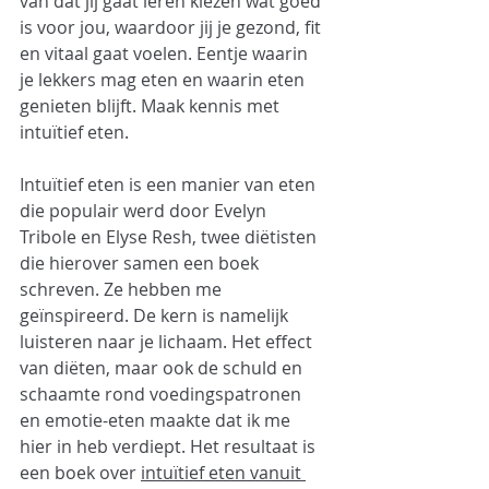
van dat jij gaat leren kiezen wat goed 
is voor jou, waardoor jij je gezond, fit 
en vitaal gaat voelen. Eentje waarin 
je lekkers mag eten en waarin eten 
genieten blijft. Maak kennis met 
intuïtief eten.
Intuïtief eten is een manier van eten 
die populair werd door Evelyn 
Tribole en Elyse Resh, twee diëtisten 
die hierover samen een boek 
schreven. Ze hebben me 
geïnspireerd. De kern is namelijk 
luisteren naar je lichaam. Het effect 
van diëten, maar ook de schuld en 
schaamte rond voedingspatronen 
en emotie-eten maakte dat ik me 
hier in heb verdiept. Het resultaat is 
een boek over 
intuïtief eten vanuit 