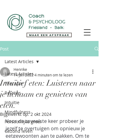
Coach
& PSYCHOLOOG
Friesland - Balk:
Maak een Afspraak
Post
Latest Articles
Henrike
Latest Articles
14 jan 2022
4 minuten om te lezen
Intuïtief eten: Luisteren naar
Therapie
je lichaam en genieten van
Relaties
Intuïtie
eten.
Mindfulness
Bijgewerkt op:
2 okt 2024
Voor de zoveelste keer probeer je 
Persoonlijke groei
jezelf te overtuigen om opnieuw je 
Gezond leven
eetgewoonten aan te pakken. Om te 