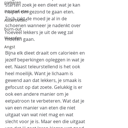
piekeren
starten zoek je een dieet wat je kan 
intuitief eten
helpen om gezond te gaan eten. 
Toch zakt de moed je al in de 
Assertiviteit
schoenen wanneer je nadenkt over 
burn-out
hoeveel lekkers je uit de weg zal 
Waarden
moeten gaan. 
Angst
Bijna elk dieet draait om calorieën en 
jezelf beperkingen opleggen in wat je 
eet. Naast teleurstellend is het ook 
heel moeilijk. Want je lichaam is 
gewend aan dat lekkers, je smaak is 
gefocust op dat zoete. Gelukkig is er 
ook een andere manier om je 
eetpatroon te verbeteren. Wat dat je 
van een manier van eten die niet 
uitgaat van wat niet mag en wat 
slecht voor je is. Maar een die uitgaat 